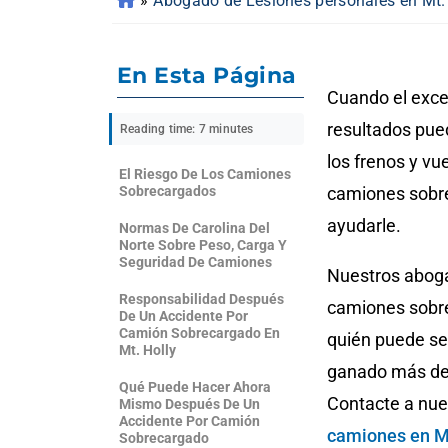
»
Abogado de Lesiones personales en Mt.
En Esta Página
Cuando el exces
resultados pued
Reading time: 7 minutes
los frenos y v
El Riesgo De Los Camiones
Sobrecargados
camiones sobre
ayudarle.
Normas De Carolina Del
Norte Sobre Peso, Carga Y
Seguridad De Camiones
Nuestros aboga
Responsabilidad Después
camiones sobrec
De Un Accidente Por
Camión Sobrecargado En
quién puede se
Mt. Holly
ganado más de 
Qué Puede Hacer Ahora
Contacte a nu
Mismo Después De Un
Accidente Por Camión
camiones en Mt
Sobrecargado