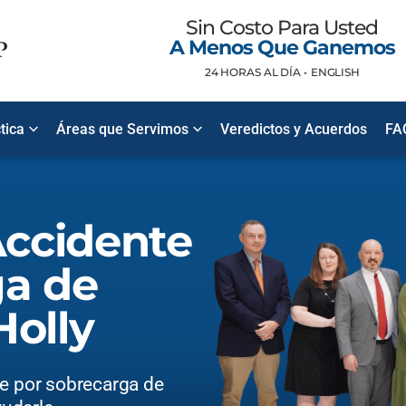
Sin Costo Para Usted
A Menos Que Ganemos
24 HORAS AL DÍA •
ENGLISH
tica
Áreas que Servimos
Veredictos y Acuerdos
FA
ccidente
ga de
Holly
te por sobrecarga de