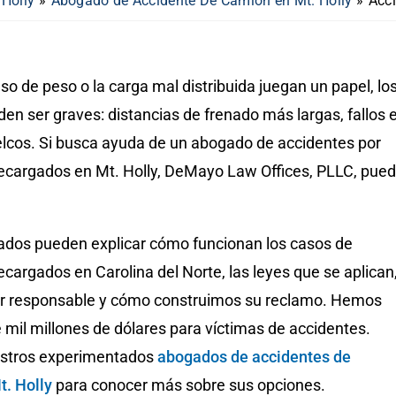
 Holly
»
Abogado de Accidente De Camión en Mt. Holly
»
Acc
o de peso o la carga mal distribuida juegan un papel, lo
en ser graves: distancias de frenado más largas, fallos 
uelcos. Si busca ayuda de un abogado de accidentes por
cargados en Mt. Holly, DeMayo Law Offices, PLLC, pue
dos pueden explicar cómo funcionan los casos de
argados en Carolina del Norte, las leyes que se aplican
r responsable y cómo construimos su reclamo. Hemos
mil millones de dólares para víctimas de accidentes.
estros experimentados
abogados de accidentes de
. Holly
para conocer más sobre sus opciones.