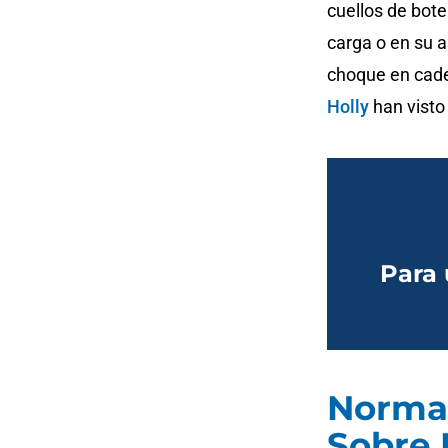
cuellos de bote
carga o en su a
choque en cad
Holly
han visto
Para 
Normas
Sobre 