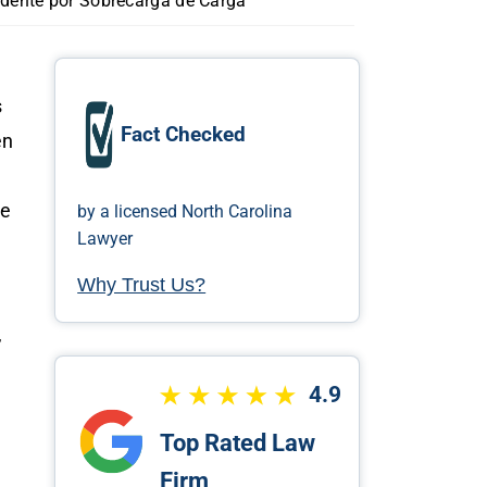
idente por Sobrecarga de Carga
s
Fact Checked
en
de
by a licensed North Carolina
Lawyer
Why Trust Us?
,
4.9
Top Rated Law
Firm