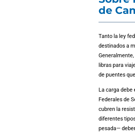
de Ca
Tanto la ley fe
destinados a m
Generalmente, l
libras para via
de puentes que
La carga debe 
Federales de S
cubren la resis
diferentes tip
pesada— deben