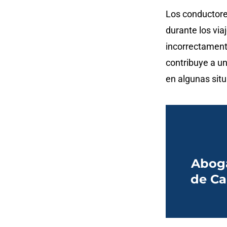
Los conductores
durante los vi
incorrectamente
contribuye a un
en algunas sit
Aboga
de Ca