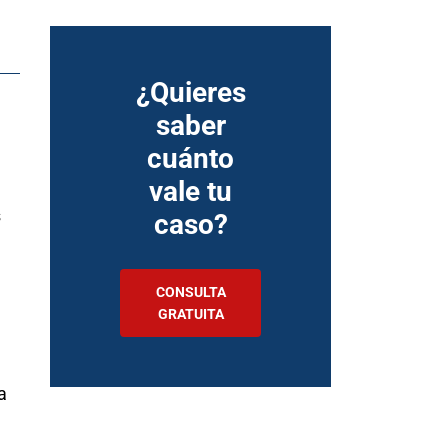
¿Quieres
saber
cuánto
vale tu
s
caso?
CONSULTA
GRATUITA
a