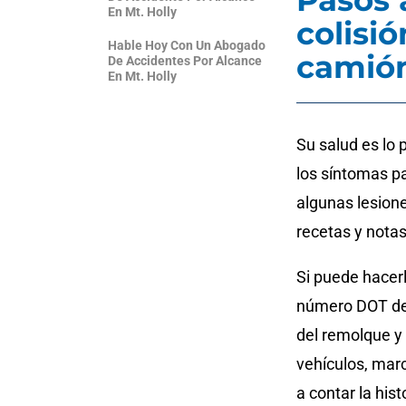
Pasos 
En Mt. Holly
colisi
Hable Hoy Con Un Abogado
camión
De Accidentes Por Alcance
En Mt. Holly
Su salud es lo 
los síntomas p
algunas lesione
recetas y notas
Si puede hacerl
número DOT del
del remolque y 
vehículos, mar
a contar la his