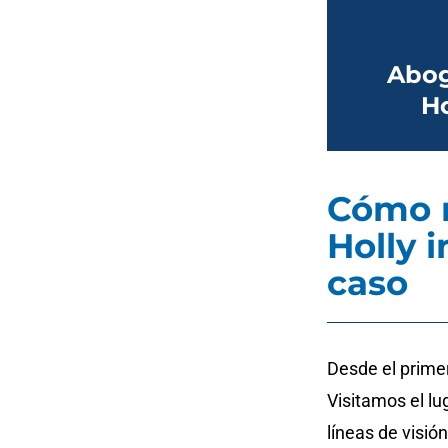
Abog
Ho
Cómo n
Holly 
caso
Desde el prime
Visitamos el l
líneas de visió