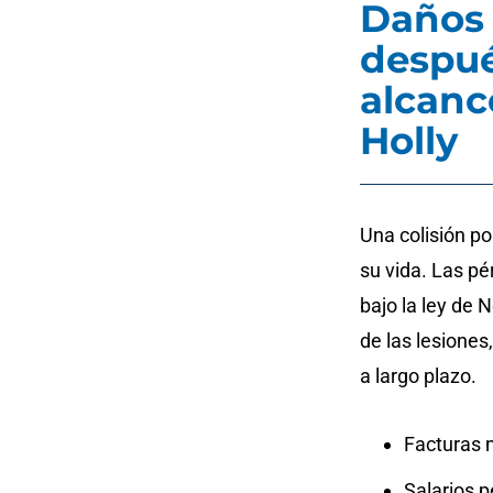
Daños 
despué
alcanc
Holly
Una colisión p
su vida. Las p
bajo la ley de 
de las lesiones
a largo plazo.
Facturas m
Salarios p