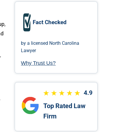
Fact Checked
up,
ad
by a licensed North Carolina
Lawyer
r
Why Trust Us?
4.9
r
Top Rated Law
Firm