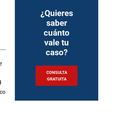
¿Quieres
saber
cuánto
vale tu
caso?
e
CONSULTA
GRATUITA
d
ico