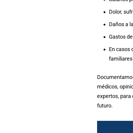
Dolor, suf
Daños a la
Gastos de 
En casos d
familiares
Documentamos e
médicos, opini
expertos, para 
futuro.