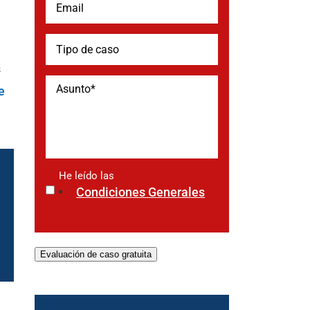
s
e
He leído las
*
Condiciones Generales
Evaluación de caso gratuita