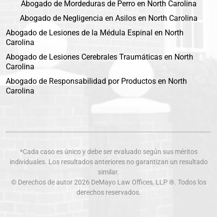
Abogado de Mordeduras de Perro en North Carolina
Abogado de Negligencia en Asilos en North Carolina
Abogado de Lesiones de la Médula Espinal en North
Carolina
Abogado de Lesiones Cerebrales Traumáticas en North
Carolina
Abogado de Responsabilidad por Productos en North
Carolina
*Cada caso es único y debe ser evaluado según sus méritos
individuales. Los resultados anteriores no garantizan un resultado
similar.
© Derechos de autor 2026
DeMayo Law Offices
, LLP ®. Todos los
derechos reservados.