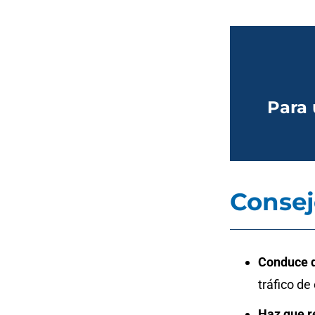
Para 
Consej
Conduce d
tráfico d
Haz que re