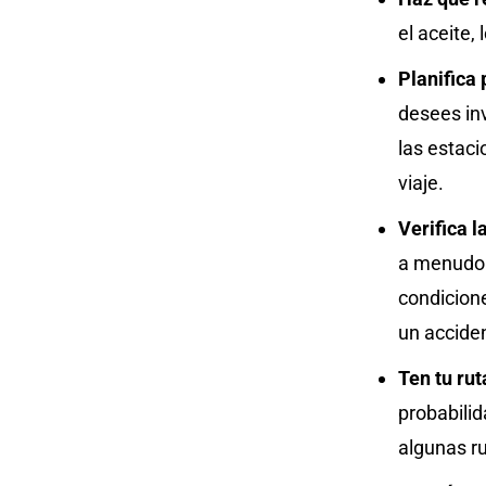
el aceite, 
Planifica 
desees in
las estaci
viaje.
Verifica l
a menudo 
condicione
un acciden
Ten tu rut
probabili
algunas ru