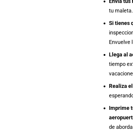
Envía tus 
tu maleta.
Si tienes
inspeccio
Envuelve l
Llega al 
tiempo ex
vacacione
Realiza el
esperando 
Imprime t
aeropuert
de aborda