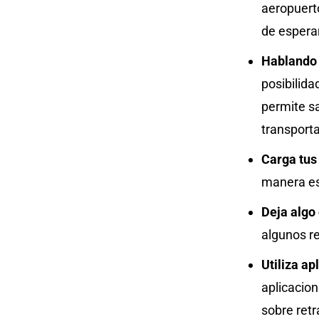
aeropuerto
de esperar
Hablando 
posibilida
permite sa
transport
Carga tus 
manera est
Deja algo
algunos re
Utiliza ap
aplicacio
sobre ret