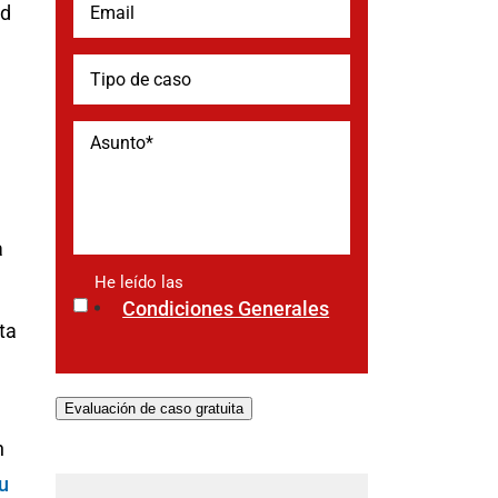
ad
a
He leído las
*
Condiciones Generales
ta
Evaluación de caso gratuita
n
u