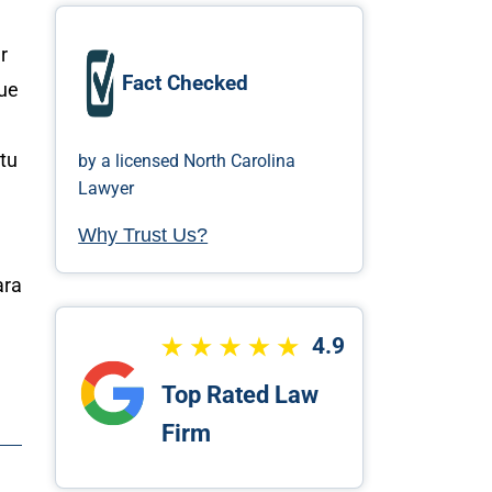
r
Fact Checked
que
tu
by a licensed North Carolina
Lawyer
Why Trust Us?
ara
4.9
Top Rated Law
Firm