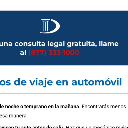
una consulta legal gratuita, llame
al
(877) 333-1000
os de viaje en automóvil
e noche o temprano en la mañana.
Encontrarás menos
e esa manera.
visen tu auto antes de salir.
Haz que un mecánico revis