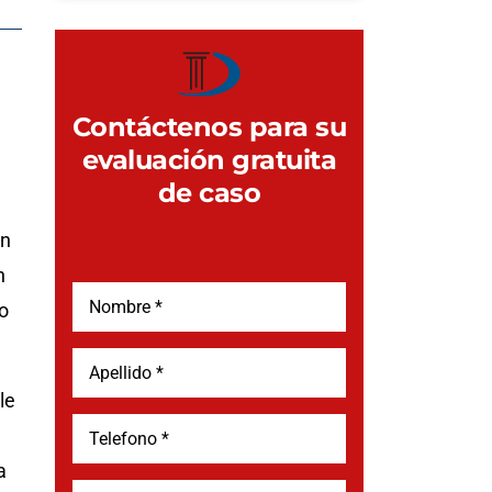
Contáctenos para su
evaluación gratuita
de caso
ón
n
o
le
a