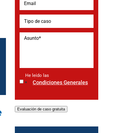
He leído las
*
Condiciones Generales
e
Evaluación de caso gratuita