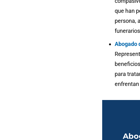
compasivo
que han pe
persona, 
funerarios
Abogado 
Represent
beneficio
para trata
enfrentan 
Abo