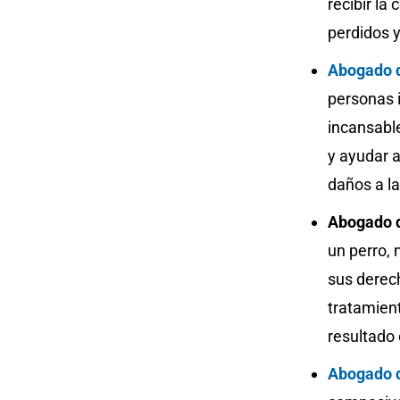
recibir l
perdidos y
Abogado d
personas 
incansabl
y ayudar a
daños a la
Abogado d
un perro,
sus derec
tratamien
resultado 
Abogado d