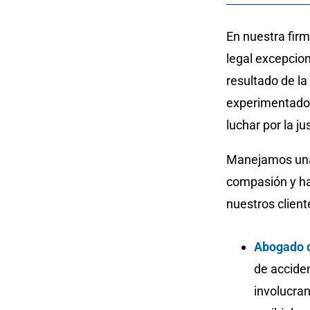
En nuestra fir
legal excepcio
resultado de l
experimentados
luchar por la j
Manejamos una
compasión y ha
nuestros client
Abogado d
de accide
involucra