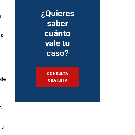
¿Quieres
n
saber
cuánto
os
vale tu
caso?
.
CONSULTA
 de
GRATUITA
s
 a