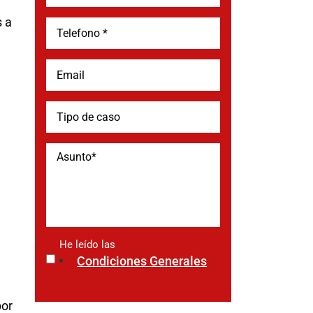
s a
He leído las
*
Condiciones Generales
por