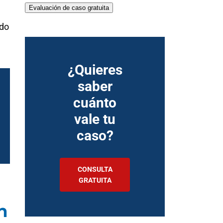
Evaluación de caso gratuita
ido
¿Quieres
saber
cuánto
vale tu
caso?
CONSULTA
GRATUITA
n