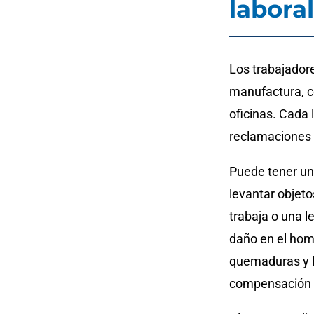
labora
Los trabajador
manufactura, co
oficinas. Cada 
reclamaciones i
Puede tener un
levantar objet
trabaja o una l
daño en el homb
quemaduras y 
compensación l