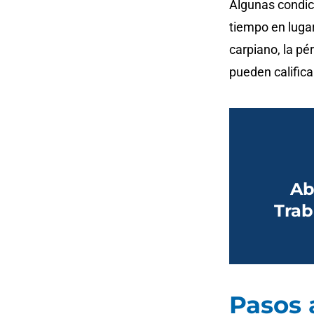
Algunas condici
tiempo en lugar
carpiano, la p
pueden califica
Ab
Trab
Pasos 