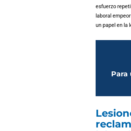
esfuerzo repet
laboral empeor
un papel en la l
Para 
Lesio
recla