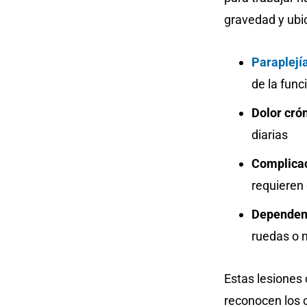
gravedad y ubic
Paraplejí
de la func
Dolor cró
diarias
Complicac
requieren
Dependenc
ruedas o 
Estas lesiones
reconocen los 