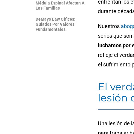
enfrentan los e
Médula Espinal Afectan A
Las Familias
durante décad
DeMayo Law Offices:
Guiados Por Valores
Nuestros
aboga
Fundamentales
serios que son
luchamos por e
refleje el verd
el sufrimiento 
El ver
lesión 
Una lesión de 
para trabajar 