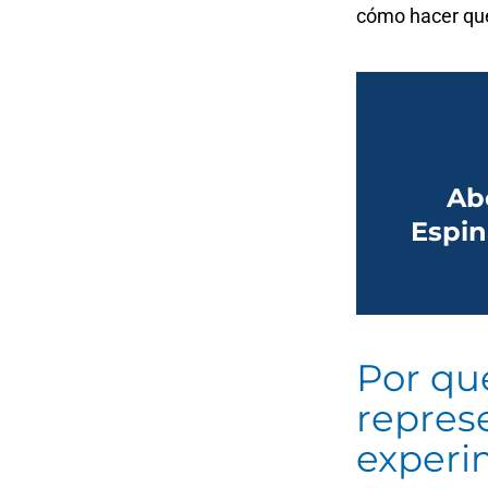
cómo hacer que
Ab
Espin
Por qu
repres
experi