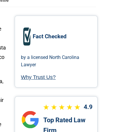
ille
e
Fact Checked
sta
co
by a licensed North Carolina
Lawyer
Why Trust Us?
a,
ir
4.9
Top Rated Law
e
Firm