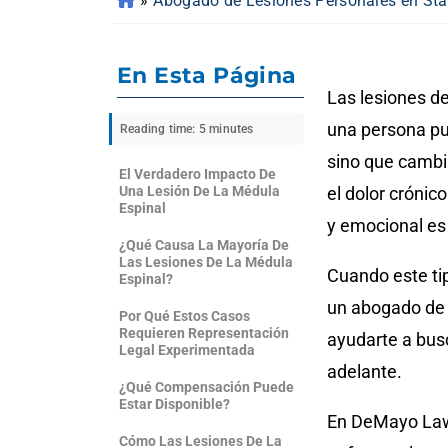
»
Abogado de Lesiones Personales en Stat
En Esta Página
Las lesiones d
una persona pu
Reading time: 5 minutes
sino que cambi
El Verdadero Impacto De
Una Lesión De La Médula
el dolor crónic
Espinal
y emocional e
¿Qué Causa La Mayoría De
Las Lesiones De La Médula
Cuando este tip
Espinal?
un abogado de 
Por Qué Estos Casos
Requieren Representación
ayudarte a busc
Legal Experimentada
adelante.
¿Qué Compensación Puede
Estar Disponible?
En DeMayo Law 
Cómo Las Lesiones De La