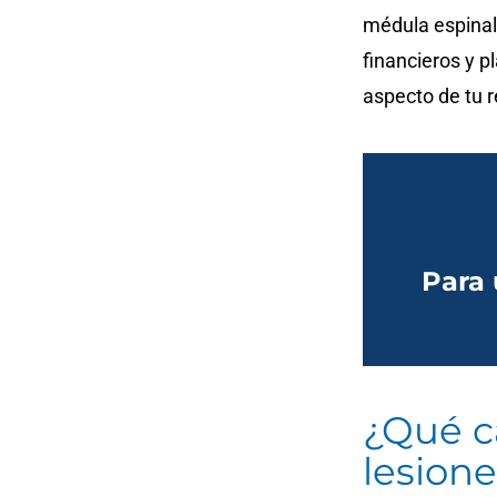
médula espinal 
financieros y p
aspecto de tu r
Para 
¿Qué c
lesion