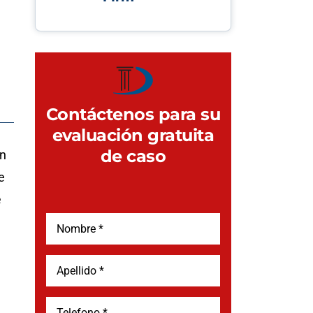
Contáctenos para su
evaluación gratuita
de caso
on
e
e
e