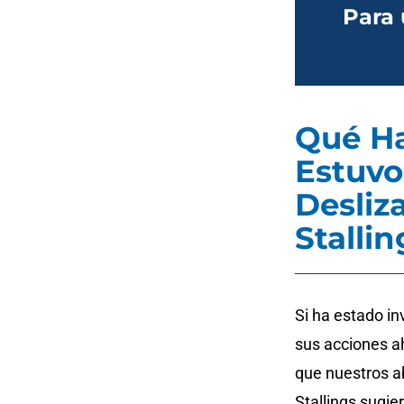
Para 
Qué Ha
Estuvo
Desliz
Stallin
Si ha estado in
sus acciones ah
que nuestros a
Stallings sugie