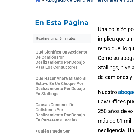
»
Abogado de Lesiones Personales en Sta
En Esta Página
Una colisión po
implica que un
Reading time: 6 minutes
remolque, lo qu
Qué Significa Un Accidente
De Camión Por
Como su abogad
Deslizamiento Por Debajo
Stallings, niv
Para Los Conductores
de camiones y 
Qué Hacer Ahora Mismo Si
Estuvo En Un Choque Por
Deslizamiento Por Debajo
Nuestro
abogad
En Stallings
Law Offices pu
Causas Comunes De
Colisiones Por
250 años de ex
Deslizamiento Por Debajo
En Carreteras Locales
más de $1 mil 
negligencia. U
¿Quién Puede Ser