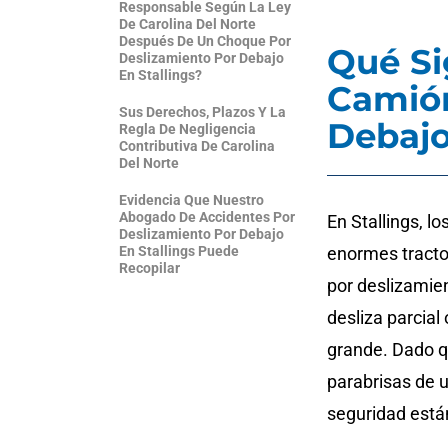
Responsable Según La Ley
De Carolina Del Norte
Después De Un Choque Por
Qué Si
Deslizamiento Por Debajo
En Stallings?
Camión
Sus Derechos, Plazos Y La
Debajo
Regla De Negligencia
Contributiva De Carolina
Del Norte
Evidencia Que Nuestro
Abogado De Accidentes Por
En Stallings, 
Deslizamiento Por Debajo
En Stallings Puede
enormes tracto
Recopilar
por deslizamie
desliza parcia
grande. Dado q
parabrisas de u
seguridad está