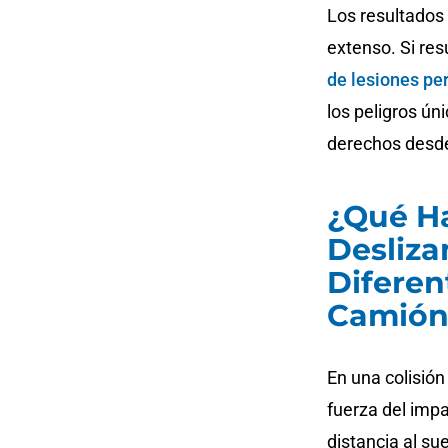
Los resultados
extenso. Si res
de lesiones pe
los peligros ún
derechos desd
¿Qué H
Desliza
Diferen
Camión
En una colisión
fuerza del impa
distancia al su