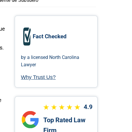
dente de Subsuelo
que
Fact Checked
s.
by a licensed North Carolina
Lawyer
Why Trust Us?
e
4.9
Top Rated Law
Firm