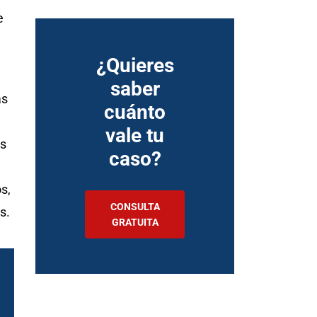
e
¿Quieres
saber
as
cuánto
vale tu
es
caso?
s,
CONSULTA
s.
GRATUITA