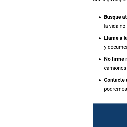
Busque at
la vida n
Llame a la
y document
No firme 
camiones s
Contacte 
podremos 