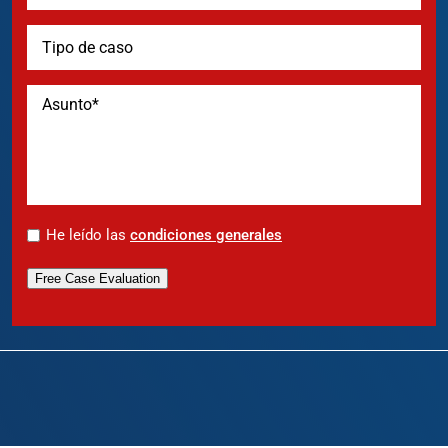
*
He leído las
condiciones generales
Free Case Evaluation