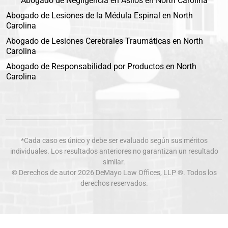
Abogado de Negligencia en Asilos en North Carolina
Abogado de Lesiones de la Médula Espinal en North
Carolina
Abogado de Lesiones Cerebrales Traumáticas en North
Carolina
Abogado de Responsabilidad por Productos en North
Carolina
*Cada caso es único y debe ser evaluado según sus méritos
individuales. Los resultados anteriores no garantizan un resultado
similar.
© Derechos de autor 2026
DeMayo Law Offices
, LLP ®. Todos los
derechos reservados.