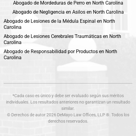
Abogado de Mordeduras de Perro en North Carolina
Abogado de Negligencia en Asilos en North Carolina
Abogado de Lesiones de la Médula Espinal en North
Carolina
Abogado de Lesiones Cerebrales Traumáticas en North
Carolina
Abogado de Responsabilidad por Productos en North
Carolina
*Cada caso es único y debe ser evaluado según sus méritos
individuales. Los resultados anteriores no garantizan un resultado
similar.
© Derechos de autor 2026
DeMayo Law Offices
, LLP ®. Todos los
derechos reservados.