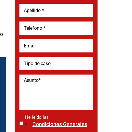
do
He leído las
*
Condiciones Generales