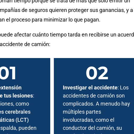
oman tiempo porque se trata de más que solo emitir un
mpañías de seguros quieren proteger sus ganancias, y a
n el proceso para minimizar lo que pagan.
puede afectar cuánto tiempo tarda en recibirse un acuer
accidente de camión:
extensión
Investigar el accidente
: Los
e tus lesiones
:
accidentes de camión son
siones, como
complicados. A menudo hay
es cerebrales
múltiples partes
áticas (LCT)
involucradas, como el
espalda, pueden
conductor del camión, su