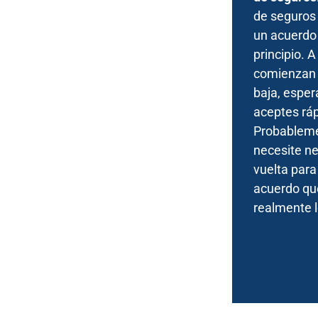
de seguros 
un acuerdo 
principio.
comienzan 
baja, espe
aceptes rá
Probableme
necesite ne
vuelta para
acuerdo que
realmente l