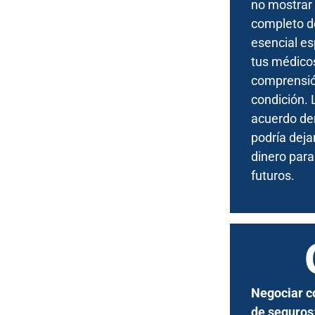
no mostrar
completo d
esencial es
tus médico
comprensió
condición. 
acuerdo de
podría dejar
dinero para
futuros.
Negociar c
de seguros