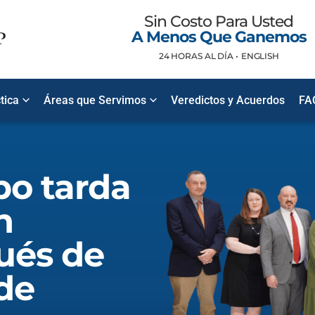
Sin Costo Para Usted
A Menos Que Ganemos
24 HORAS AL DÍA •
ENGLISH
tica
Áreas que Servimos
Veredictos y Acuerdos
FA
po tarda
n
ués de
de