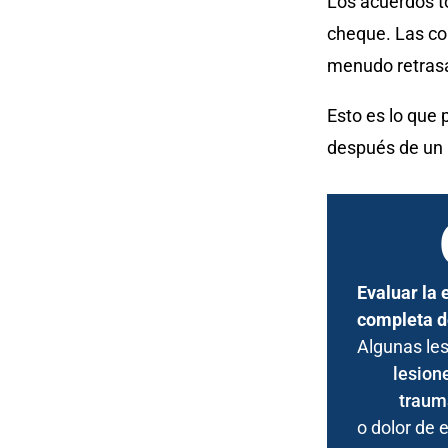
Los acuerdos t
cheque. Las co
menudo retrasa
Esto es lo que 
después de un 
Evaluar la 
completa d
Algunas le
lesion
traum
o dolor de 