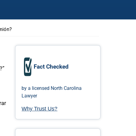
amión?
e
Fact Checked
?”
by a licensed North Carolina
Lawyer
rar
Why Trust Us?