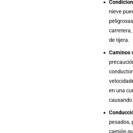
Condicione
nieve pue
peligrosas
carretera,
de tijera.
Caminos 
precaución
conductor
velocidad
en una cur
causando u
Conducció
pesados, p
camión qu