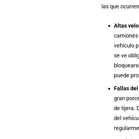
las que ocurren
Altas vel
camiones 
vehículo 
se ve obli
bloquearse
puede prov
Fallas del
gran porce
de tijera.
del vehíc
regularme