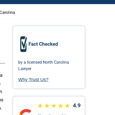
Carolina
Fact Checked
by a licensed North Carolina
Lawyer
ra
Why Trust Us?
s
an
os
4.9
n.