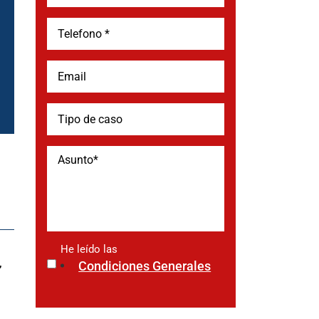
He leído las
*
,
Condiciones Generales