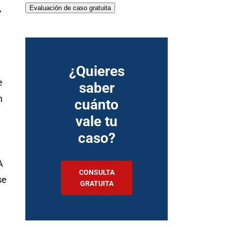
,
Evaluación de caso gratuita
¿Quieres
e
saber
n
cuánto
vale tu
caso?
A
CONSULTA
se
GRATUITA