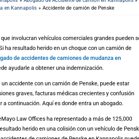
nnapolis
»
Abogado de Accidente de camión en Kannapolis
»
a en Kannapolis
»
Accidente de camión de Penske
 que involucran vehículos comerciales grandes pueden s
Si ha resultado herido en un choque con un camión de
gado de accidentes de camiones de mudanza en
de ayudarle a obtener una indemnización.
n un accidente con un camión de Penske, puede estar
siones graves, facturas médicas crecientes y confusión
r a continuación. Aquí es donde entra un abogado.
eMayo Law Offices ha representado a más de 125,000
 resultado herido en una colisión con un vehículo de Pensk
 accidentes de camiones de Penske en Kannapolis pued