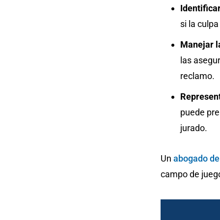
Identifica
si la culp
Manejar l
las asegu
reclamo.
Represent
puede pre
jurado.
Un
abogado de
campo de juego