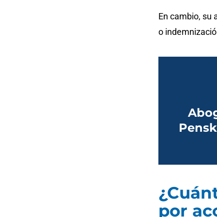
En cambio, su 
o indemnización
Abog
Pensk
¿Cuánt
por ac