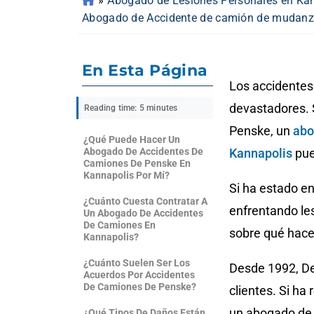
»
Abogado de Lesiones Personales en Ka
Abogado de Accidente de camión de mudanz
En Esta Página
Los accidentes
devastadores. 
Reading time: 5 minutes
Penske, un
abo
¿Qué Puede Hacer Un
Abogado De Accidentes De
Kannapolis
pue
Camiones De Penske En
Kannapolis Por Mí?
Si ha estado e
¿Cuánto Cuesta Contratar A
enfrentando le
Un Abogado De Accidentes
De Camiones En
sobre qué hace
Kannapolis?
¿Cuánto Suelen Ser Los
Desde 1992, D
Acuerdos Por Accidentes
De Camiones De Penske?
clientes. Si ha
un abogado de
¿Qué Tipos De Daños Están