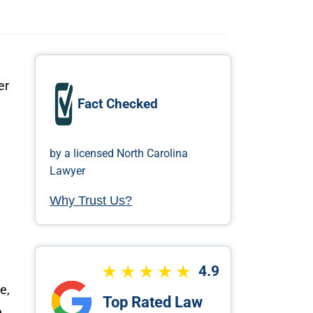
er
Fact Checked
by a licensed North Carolina
Lawyer
Why Trust Us?
4.9
e,
Top Rated Law
e