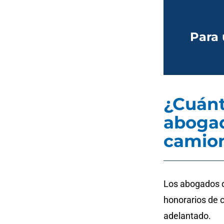
Para 
¿Cuánt
abogad
camion
Los abogados 
honorarios de c
adelantado.