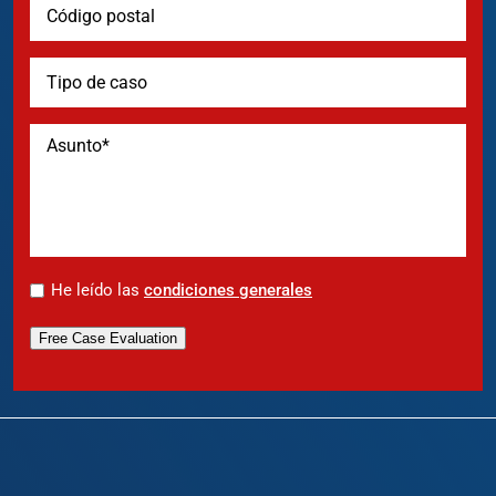
*
He leído las
condiciones generales
Free Case Evaluation