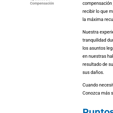
compensación j
Compensación
recibir lo que
la máxima recu
Nuestra experi
tranquilidad du
los asuntos le
en nuestras hab
resultado de s
sus daños.
Cuando necesit
Conozca más so
Puntos