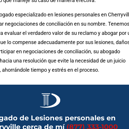
co que maneje su caso de manera efectiva.
gado especializado en lesiones personales en Cherryvill
iar negociaciones de conciliación en su nombre. Tenemos
a evaluar el verdadero valor de su reclamo y abogar por 
que lo compense adecuadamente por sus lesiones, daños
rticipar en negociaciones de conciliación, su abogado
hacia una resolución que evite la necesidad de un juicio
, ahorrándole tiempo y estrés en el proceso.
gado de Lesiones personales en
ryville cerca de mí
(877) 333-1000