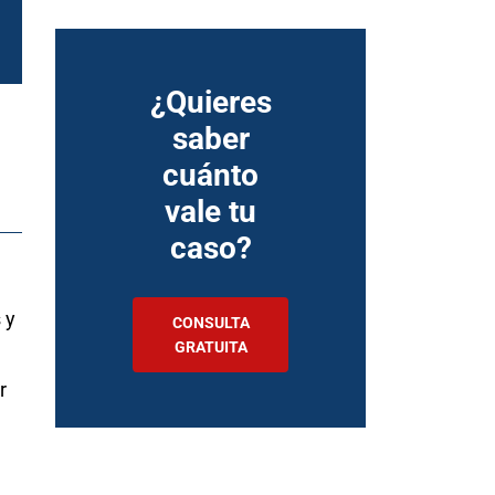
¿Quieres
saber
cuánto
vale tu
caso?
 y
CONSULTA
GRATUITA
r