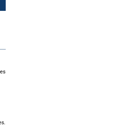
les
es.