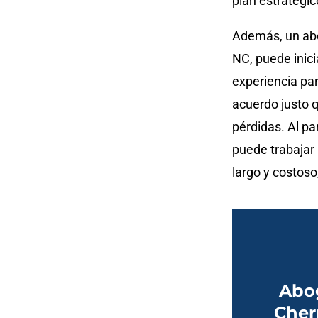
plan estratégi
Además, un abo
NC, puede inic
experiencia par
acuerdo justo 
pérdidas. Al pa
puede trabajar 
largo y costoso
Abo
Cher