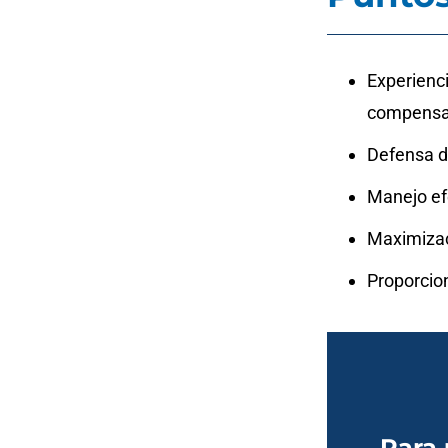
Experienc
compensa
Defensa de
Manejo efe
Maximizac
Proporcion
Para 