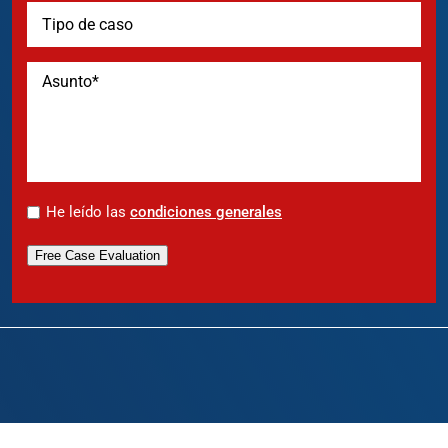
*
He leído las
condiciones generales
Free Case Evaluation