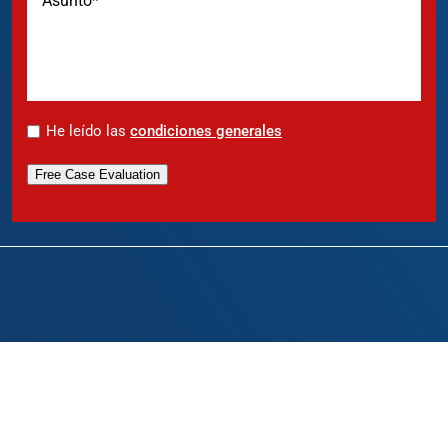
*
He leído las
condiciones generales
Free Case Evaluation