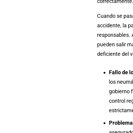
correctamente
Cuando se pasa
accidente, la p
responsables. 
pueden salir m
deficiente del v
Fallo de l
los neumát
gobierno 
control re
estrictam
Problemas
asegurado