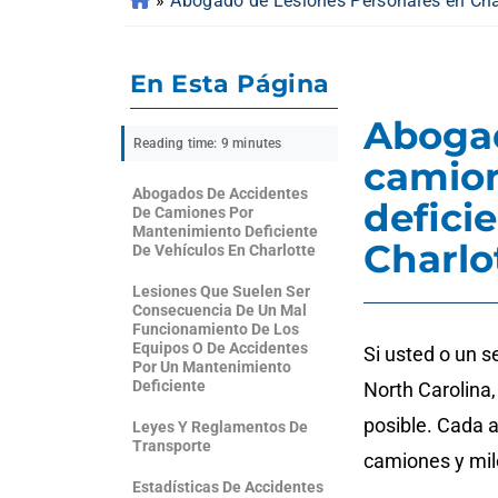
»
Abogado de Lesiones Personales en Cha
En Esta Página
Abogad
Reading time: 9 minutes
camio
Abogados De Accidentes
defici
De Camiones Por
Mantenimiento Deficiente
Charlo
De Vehículos En Charlotte
Lesiones Que Suelen Ser
Consecuencia De Un Mal
Funcionamiento De Los
Equipos O De Accidentes
Si usted o un s
Por Un Mantenimiento
Deficiente
North Carolina
posible. Cada 
Leyes Y Reglamentos De
Transporte
camiones y mil
Estadísticas De Accidentes