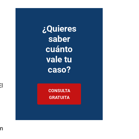
¿Quieres
saber
cuánto
vale tu
caso?
El
CONSULTA
GRATUITA
en