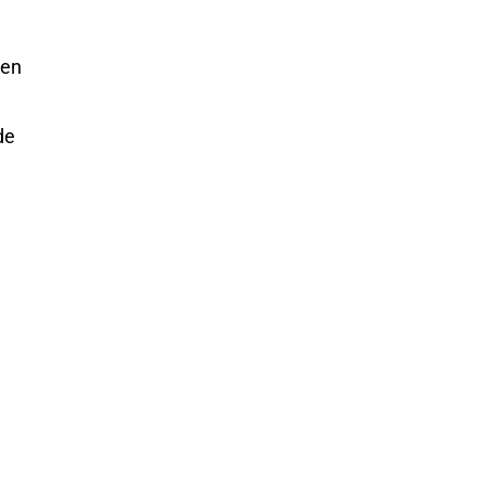
 en
de