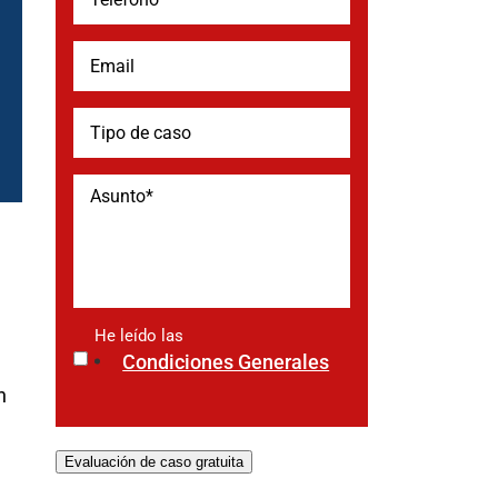
He leído las
*
Condiciones Generales
n
Evaluación de caso gratuita