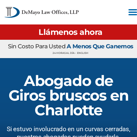
Llámenos ahora
Sin Costo Para Usted
A Menos Que Ganemos
24 HORAS AL DÍA •
ENGLISH
Abogado de
Giros bruscos en
Charlotte
Si estuvo involucrado en un curvas cerradas,