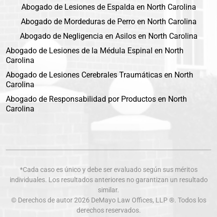
Abogado de Lesiones de Espalda en North Carolina
Abogado de Mordeduras de Perro en North Carolina
Abogado de Negligencia en Asilos en North Carolina
Abogado de Lesiones de la Médula Espinal en North
Carolina
Abogado de Lesiones Cerebrales Traumáticas en North
Carolina
Abogado de Responsabilidad por Productos en North
Carolina
*Cada caso es único y debe ser evaluado según sus méritos
individuales. Los resultados anteriores no garantizan un resultado
similar.
© Derechos de autor 2026
DeMayo Law Offices
, LLP ®. Todos los
derechos reservados.