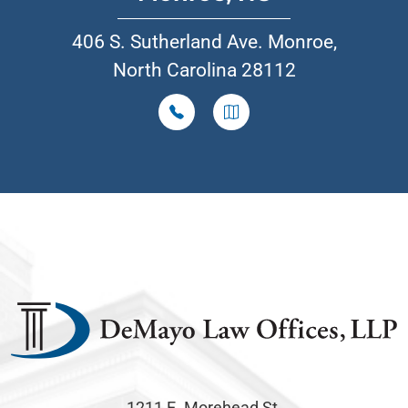
406 S. Sutherland Ave. Monroe,
North Carolina 28112
1211 E. Morehead St.