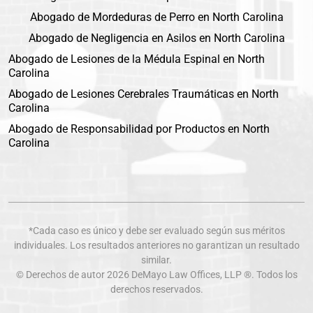
Abogado de Mordeduras de Perro en North Carolina
Abogado de Negligencia en Asilos en North Carolina
Abogado de Lesiones de la Médula Espinal en North
Carolina
Abogado de Lesiones Cerebrales Traumáticas en North
Carolina
Abogado de Responsabilidad por Productos en North
Carolina
*Cada caso es único y debe ser evaluado según sus méritos
individuales. Los resultados anteriores no garantizan un resultado
similar.
© Derechos de autor 2026
DeMayo Law Offices
, LLP ®. Todos los
derechos reservados.