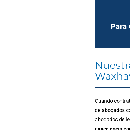
Para 
Nuestr
Waxh
Cuando contrat
de abogados co
abogados de l
experiencia c