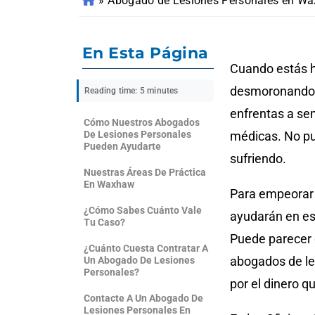
»
Abogado de Lesiones Personales en W
En Esta Página
Cuando estás he
desmoronando. 
Reading time: 5 minutes
enfrentas a se
Cómo Nuestros Abogados
De Lesiones Personales
médicas. No pue
Pueden Ayudarte
sufriendo.
Nuestras Áreas De Práctica
En Waxhaw
Para empeorar 
¿Cómo Sabes Cuánto Vale
ayudarán en es
Tu Caso?
Puede parecer 
¿Cuánto Cuesta Contratar A
abogados de le
Un Abogado De Lesiones
Personales?
por el dinero q
Contacte A Un Abogado De
Lesiones Personales En