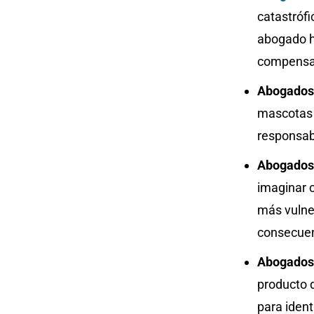
catastrófi
abogado h
compensac
Abogados
mascotas 
responsabi
Abogados
imaginar 
más vulne
consecuenc
Abogados
producto 
para ident