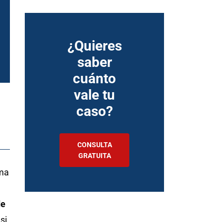
¿Quieres
saber
cuánto
vale tu
caso?
CONSULTA
GRATUITA
rma
de
si