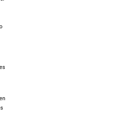
o
nes
cen
es