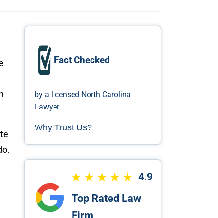
Fact Checked
e
án
by a licensed North Carolina
Lawyer
Why Trust Us?
 te
do.
4.9
Top Rated Law
Firm