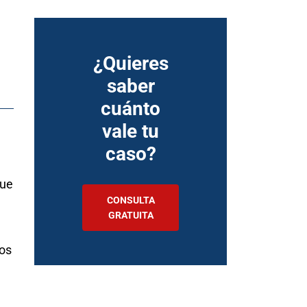
¿Quieres
saber
cuánto
vale tu
caso?
que
CONSULTA
GRATUITA
los