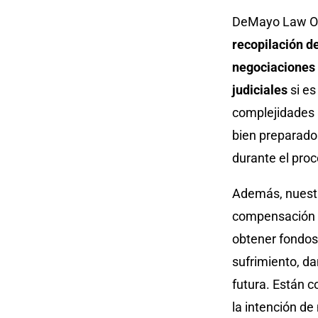
DeMayo Law Off
recopilación d
negociaciones 
judiciales
si es
complejidades 
bien preparado
durante el pro
Además, nuestr
compensación d
obtener fondos 
sufrimiento, da
futura. Están 
la intención d