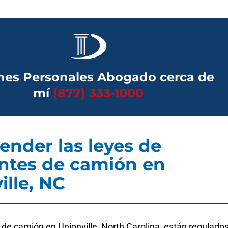
nes Personales Abogado cerca de
mí
(877) 333-1000
nder las leyes de
ntes de camión en
ille, NC
de camión en Unionville, North Carolina, están regulado