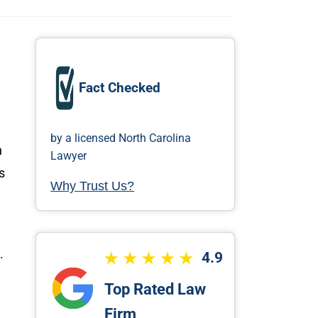
Fact Checked
by a licensed North Carolina
n
Lawyer
s
Why Trust Us?
.
4.9
Top Rated Law
Firm