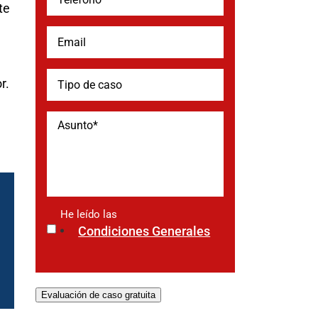
te
r.
He leído las
*
Condiciones Generales
Evaluación de caso gratuita