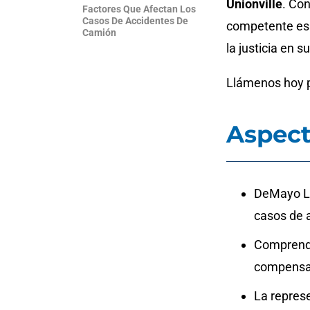
Unionville
. Con
Factores Que Afectan Los
Casos De Accidentes De
competente es f
Camión
la justicia en 
Llámenos hoy p
Aspect
DeMayo La
casos de 
Comprender
compensac
La repres