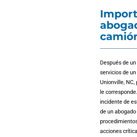
Import
abogad
camió
Después de un 
servicios de u
Unionville, NC
le corresponde
incidente de es
de un abogado 
procedimientos
acciones críti