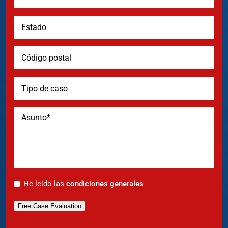
*
He leído las
condiciones generales
Free Case Evaluation