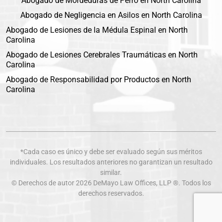
Abogado de Mordeduras de Perro en North Carolina
Abogado de Negligencia en Asilos en North Carolina
Abogado de Lesiones de la Médula Espinal en North
Carolina
Abogado de Lesiones Cerebrales Traumáticas en North
Carolina
Abogado de Responsabilidad por Productos en North
Carolina
*Cada caso es único y debe ser evaluado según sus méritos
individuales. Los resultados anteriores no garantizan un resultado
similar.
© Derechos de autor 2026
DeMayo Law Offices
, LLP ®. Todos los
derechos reservados.