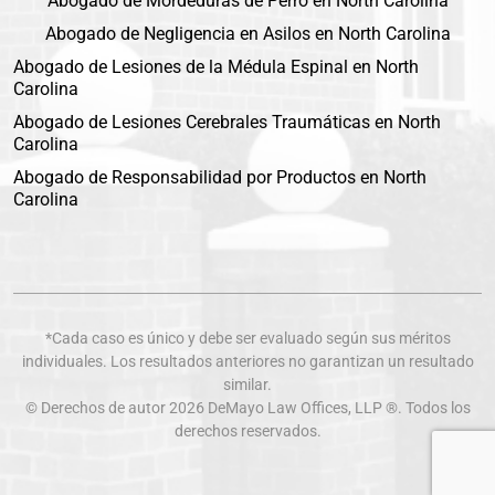
Abogado de Mordeduras de Perro en North Carolina
Abogado de Negligencia en Asilos en North Carolina
Abogado de Lesiones de la Médula Espinal en North
Carolina
Abogado de Lesiones Cerebrales Traumáticas en North
Carolina
Abogado de Responsabilidad por Productos en North
Carolina
*Cada caso es único y debe ser evaluado según sus méritos
individuales. Los resultados anteriores no garantizan un resultado
similar.
© Derechos de autor 2026
DeMayo Law Offices
, LLP ®. Todos los
derechos reservados.