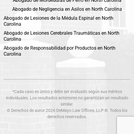
Abogado de Mordeduras de Perro en North Carolina
Abogado de Negligencia en Asilos en North Carolina
Abogado de Lesiones de la Médula Espinal en North
Carolina
Abogado de Lesiones Cerebrales Traumáticas en North
Carolina
Abogado de Responsabilidad por Productos en North
Carolina
*Cada caso es único y debe ser evaluado según sus méritos
individuales. Los resultados anteriores no garantizan un resultado
similar.
© Derechos de autor 2026
DeMayo Law Offices
, LLP ®. Todos los
derechos reservados.