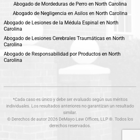
Abogado de Mordeduras de Perro en North Carolina
Abogado de Negligencia en Asilos en North Carolina
Abogado de Lesiones de la Médula Espinal en North
Carolina
Abogado de Lesiones Cerebrales Traumáticas en North
Carolina
Abogado de Responsabilidad por Productos en North
Carolina
*Cada caso es único y debe ser evaluado según sus méritos
individuales. Los resultados anteriores no garantizan un resultado
similar.
© Derechos de autor 2026
DeMayo Law Offices
, LLP ®. Todos los
derechos reservados.