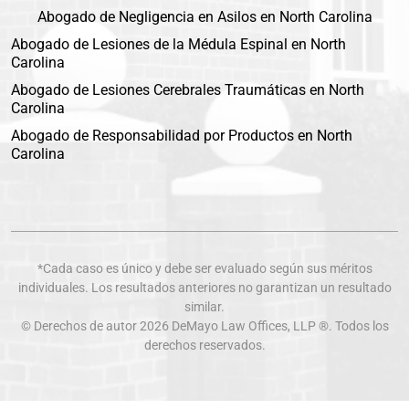
Abogado de Negligencia en Asilos en North Carolina
Abogado de Lesiones de la Médula Espinal en North
Carolina
Abogado de Lesiones Cerebrales Traumáticas en North
Carolina
Abogado de Responsabilidad por Productos en North
Carolina
*Cada caso es único y debe ser evaluado según sus méritos
individuales. Los resultados anteriores no garantizan un resultado
similar.
© Derechos de autor 2026
DeMayo Law Offices
, LLP ®. Todos los
derechos reservados.