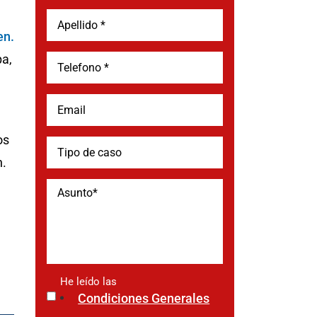
en.
pa,
os
n.
He leído las
*
Condiciones Generales