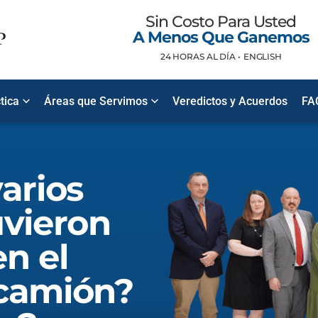
Sin Costo Para Usted
A Menos Que Ganemos
24 HORAS AL DÍA •
ENGLISH
tica
Áreas que Servimos
Veredictos y Acuerdos
FA
arios
uvieron
n el
 camión?