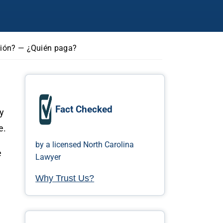
amión? — ¿Quién paga?
Fact Checked
y
e.
by a licensed North Carolina
e
Lawyer
Why Trust Us?