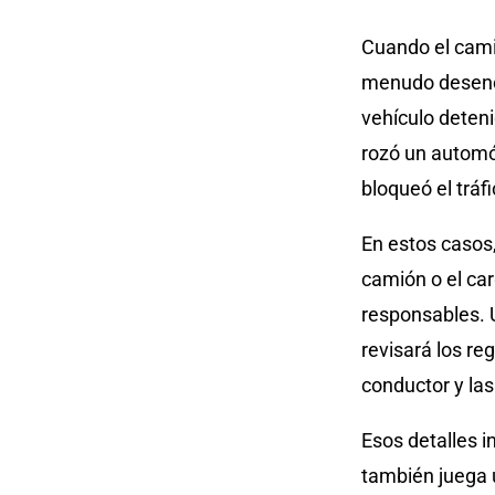
Cuando el camió
menudo desenca
vehículo deteni
rozó un automóv
bloqueó el trá
En estos casos,
camión o el ca
responsables. 
revisará los re
conductor y las
Esos detalles i
también juega 