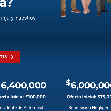
a?
injury, nuestros
TIS
$
6,400,000
6,000,00
erta Inicial: $100,000
Oferta Inicial: $75,0
ccidente de Automóvil
Supervisión Negligen