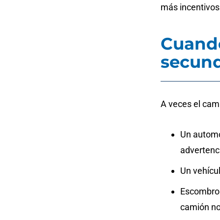
más incentivos
Cuando
secund
A veces el cami
Un automó
advertenc
Un vehícul
Escombros 
camión no