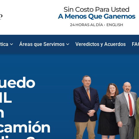
Sin Costo Para Usted
A Menos Que Ganemos
24 HORAS AL DÍA •
ENGLISH
tica
Áreas que Servimos
Veredictos y Acuerdos
FA
puedo
HL
n
 camión