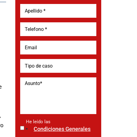
e
,
He leído las
*
ro
Condiciones Generales