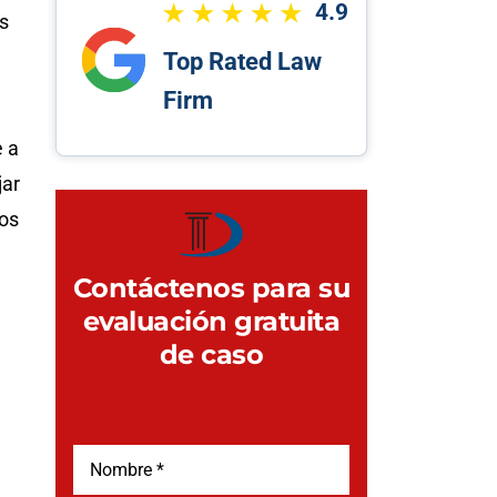
4.9
s
Top Rated Law
Firm
 a
jar
los
Contáctenos para su
evaluación gratuita
de caso