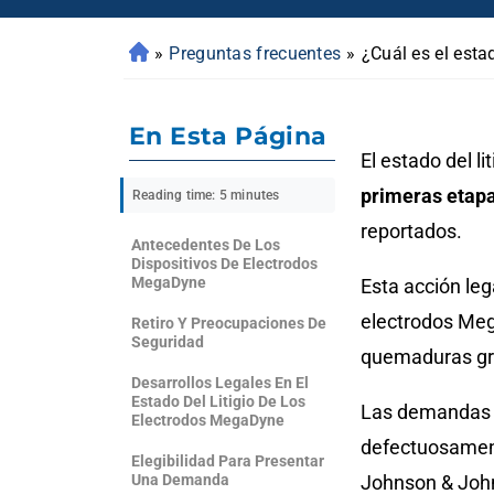
»
Preguntas frecuentes
»
¿Cuál es el esta
En Esta Página
El estado del l
primeras etapa
Reading time: 5 minutes
reportados.
Antecedentes De Los
Dispositivos De Electrodos
MegaDyne
Esta acción leg
electrodos Meg
Retiro Y Preocupaciones De
Seguridad
quemaduras gra
Desarrollos Legales En El
Estado Del Litigio De Los
Las demandas a
Electrodos MegaDyne
defectuosament
Elegibilidad Para Presentar
Una Demanda
Johnson & John