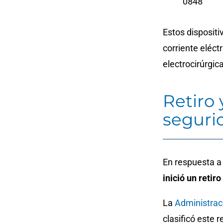
0848
Estos dispositi
corriente eléctr
electrocirúrgic
Retiro
seguri
En respuesta a
inició un retir
La
Administrac
clasificó este r