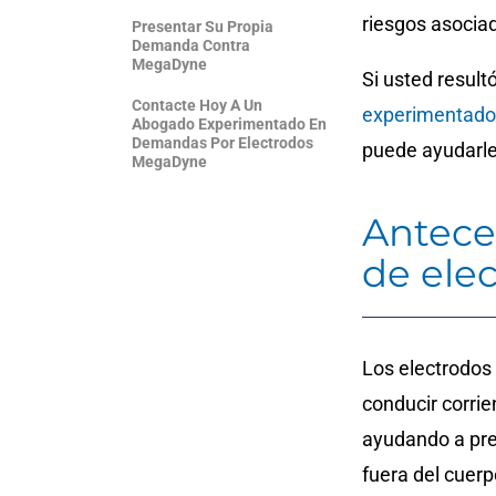
riesgos asocia
Presentar Su Propia
Demanda Contra
MegaDyne
Si usted result
Contacte Hoy A Un
experimentado
Abogado Experimentado En
Demandas Por Electrodos
puede ayudarl
MegaDyne
Antece
de ele
Los electrodos
conducir corrie
ayudando a prev
fuera del cuerp