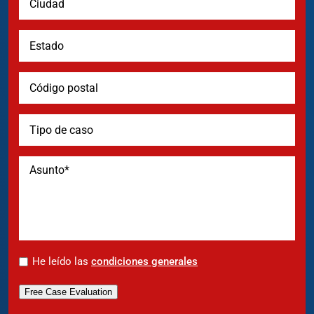
*
He leído las
condiciones generales
Free Case Evaluation