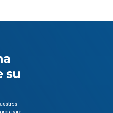
na
e su
Nuestros
horas para