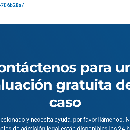
n-786b28a/
ontáctenos para u
luación gratuita d
caso
 lesionado y necesita ayuda, por favor llámenos. 
ales de admisión legal están disponibles las 24 