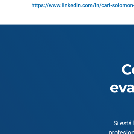
https://www.linkedin.com/in/carl-solomo
C
eva
Si está
profesion