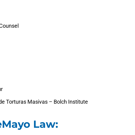
 Counsel
ur
l de Torturas Masivas – Bolch Institute
eMayo Law: