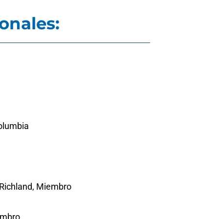
ionales:
Columbia
Richland, Miembro
embro