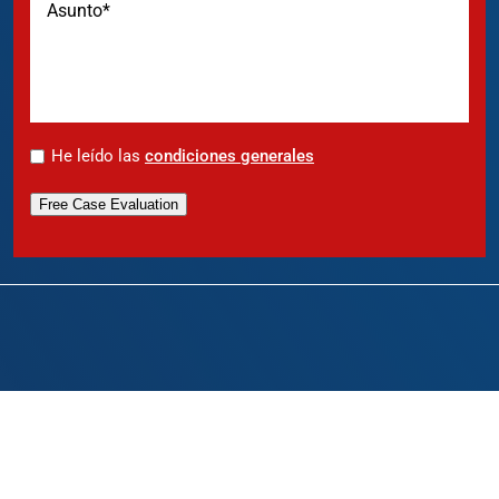
*
He leído las
condiciones generales
Free Case Evaluation