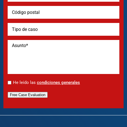
*
He leído las
condiciones generales
Free Case Evaluation