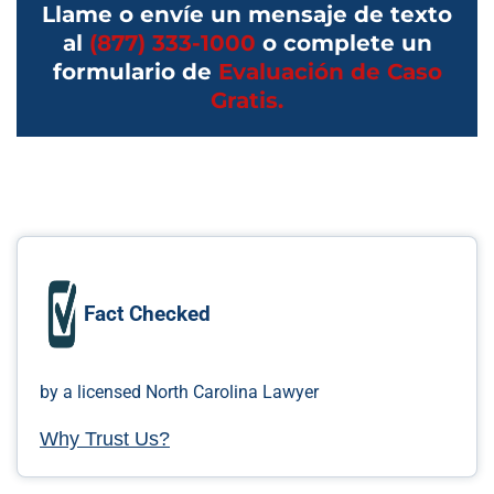
Llame o envíe un mensaje de texto
al
(877) 333-1000
o complete un
formulario de
Evaluación de Caso
Gratis.
Fact Checked
by a licensed North Carolina Lawyer
Why Trust Us?