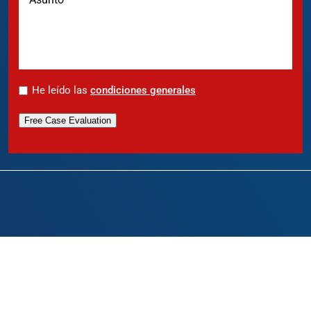
*
He leído las
condiciones generales
Free Case Evaluation