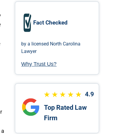
o
Fact Checked
e
e
by a licensed North Carolina
Lawyer
Why Trust Us?
4.9
Top Rated Law
r
Firm
 a