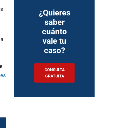
as
¿Quieres
saber
cuánto
la
vale tu
caso?
e
CONSULTA
nes
GRATUITA