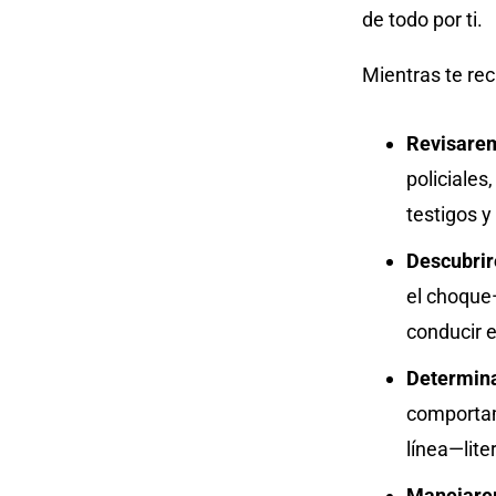
de todo por ti.
Mientras te rec
Revisarem
policiales
testigos y
Descubrir
el choque
conducir e
Determina
comportam
línea—lite
Manejarem