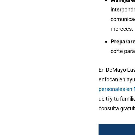
interpond
comunicac
mereces.
Preparare
corte para
En DeMayo Law
enfocan en ayu
personales en
de ti y tu fami
consulta gratui