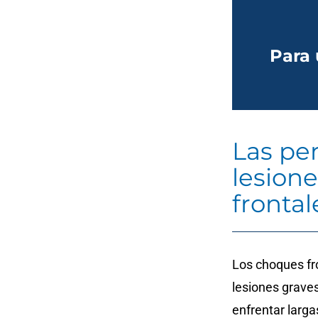
Para 
Las pe
lesion
frontal
Los choques fr
lesiones grave
enfrentar larga