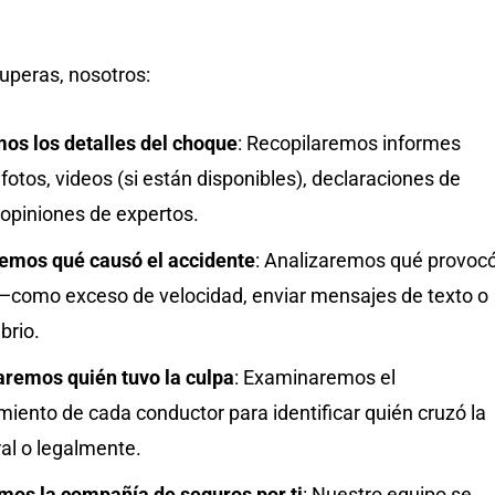
uperas, nosotros:
os los detalles del choque
:
Recopilaremos informes
, fotos, videos (si están disponibles), declaraciones de
 opiniones de expertos.
emos qué causó el accidente
:
Analizaremos qué provoc
—como exceso de velocidad, enviar mensajes de texto o
brio.
remos quién tuvo la culpa
:
Examinaremos el
iento de cada conductor para identificar quién cruzó la
ral o legalmente.
os la compañía de seguros por ti
:
Nuestro equipo se