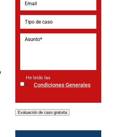
ó
He leído las
*
Condiciones Generales
Evaluación de caso gratuita