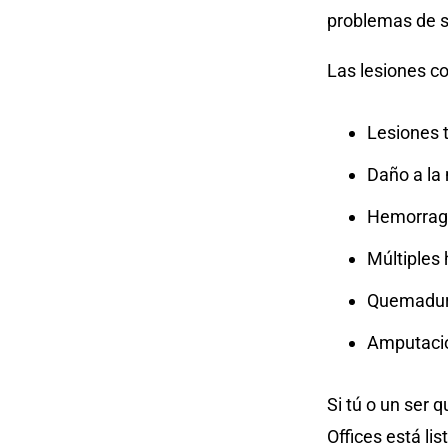
problemas de s
Las lesiones c
Lesiones 
Daño a la 
Hemorragi
Múltiples
Quemadura
Amputacio
Si tú o un ser 
Offices está li