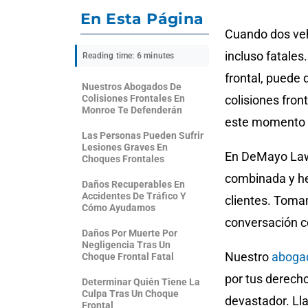
En Esta Página
Cuando dos vehí
incluso fatales
Reading time: 6 minutes
frontal, puede
Nuestros Abogados De
Colisiones Frontales En
colisiones fro
Monroe Te Defenderán
este momento di
Las Personas Pueden Sufrir
Lesiones Graves En
En DeMayo Law 
Choques Frontales
combinada y h
Daños Recuperables En
Accidentes De Tráfico Y
clientes. Toma
Cómo Ayudamos
conversación c
Daños Por Muerte Por
Negligencia Tras Un
Nuestro
abogad
Choque Frontal Fatal
por tus derech
Determinar Quién Tiene La
Culpa Tras Un Choque
devastador. Ll
Frontal