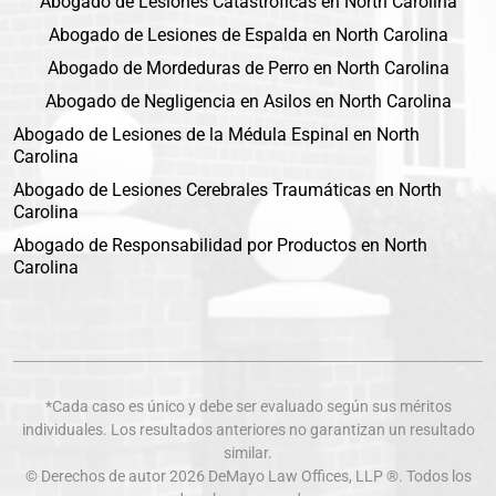
Abogado de Lesiones Catastróficas en North Carolina
Abogado de Lesiones de Espalda en North Carolina
Abogado de Mordeduras de Perro en North Carolina
Abogado de Negligencia en Asilos en North Carolina
Abogado de Lesiones de la Médula Espinal en North
Carolina
Abogado de Lesiones Cerebrales Traumáticas en North
Carolina
Abogado de Responsabilidad por Productos en North
Carolina
*Cada caso es único y debe ser evaluado según sus méritos
individuales. Los resultados anteriores no garantizan un resultado
similar.
© Derechos de autor 2026
DeMayo Law Offices
, LLP ®. Todos los