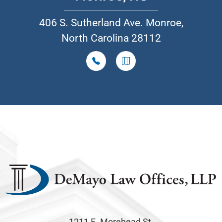
406 S. Sutherland Ave. Monroe,
North Carolina 28112
1211 E. Morehead St.