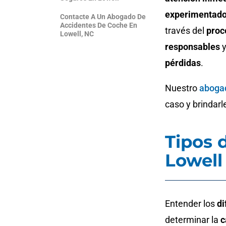
experimentad
Contacte A Un Abogado De
Accidentes De Coche En
través del
proc
Lowell, NC
responsables
y
pérdidas
.
Nuestro
abogad
caso y brindarl
Tipos 
Lowell
Entender los
di
determinar la
c