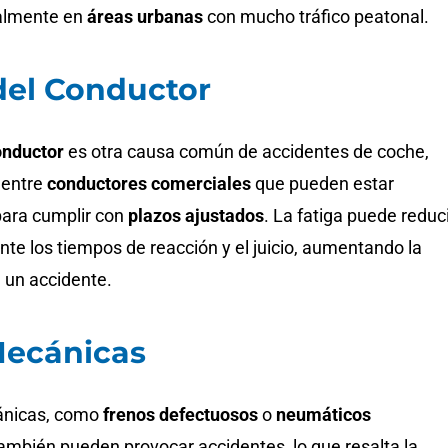
ialmente en
áreas urbanas
con mucho tráfico peatonal.
del Conductor
onductor
es otra causa común de accidentes de coche,
 entre
conductores comerciales
que pueden estar
ara cumplir con
plazos ajustados
. La fatiga puede reduc
nte los tiempos de reacción y el juicio, aumentando la
 un accidente.
Mecánicas
ánicas, como
frenos defectuosos
o
neumáticos
también pueden provocar accidentes, lo que resalta la