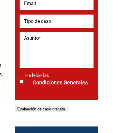
a
o
s
He leído las
*
Condiciones Generales
Evaluación de caso gratuita