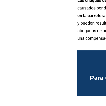
Los choques de
causados por d
en la carretera
y pueden result
abogados de ac
una compensaci
Para 