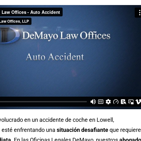
volucrado en un accidente de coche en Lowell,
 esté enfrentando una
situación desafiante
que requiere
diata
. En las Oficinas Legales DeMayo, nuestros
abogad