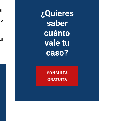
s
¿Quieres
es
saber
cuánto
ar
vale tu
caso?
CONSULTA
GRATUITA