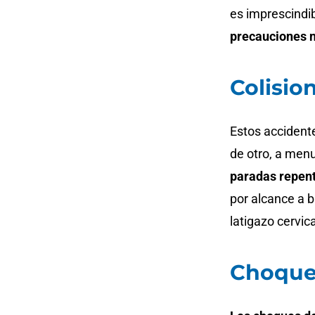
es imprescindib
precauciones 
Colisio
Estos accident
de otro, a men
paradas repen
por alcance a 
latigazo cervic
Choque