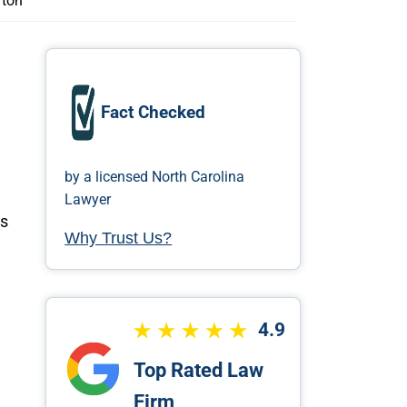
nton
Fact Checked
e
by a licensed North Carolina
Lawyer
es
Why Trust Us?
4.9
Top Rated Law
Firm