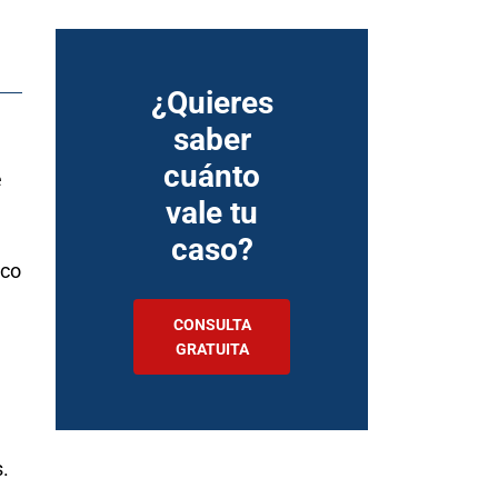
¿Quieres
saber
cuánto
e
vale tu
caso?
ico
CONSULTA
GRATUITA
s.