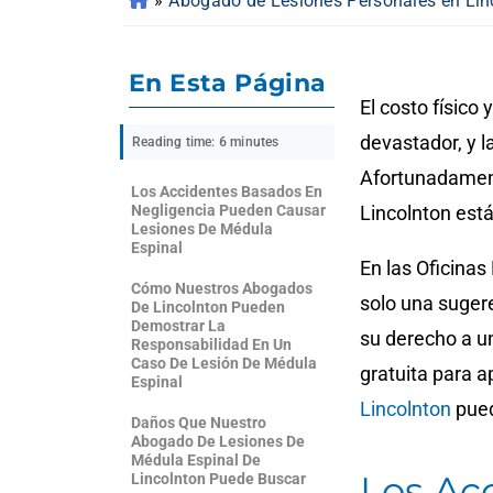
»
Abogado de Lesiones Personales en Lin
En Esta Página
El costo físico
devastador, y 
Reading time: 6 minutes
Afortunadament
Los Accidentes Basados ​​en
Negligencia Pueden Causar
Lincolnton está
Lesiones De Médula
Espinal
En las Oficina
Cómo Nuestros Abogados
solo una suger
De Lincolnton Pueden
Demostrar La
su derecho a u
Responsabilidad En Un
Caso De Lesión De Médula
gratuita para 
Espinal
Lincolnton
pued
Daños Que Nuestro
Abogado De Lesiones De
Médula Espinal De
Los Acc
Lincolnton Puede Buscar