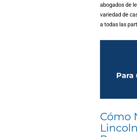
abogados de le
variedad de ca
a todas las par
Para 
Cómo N
Lincol