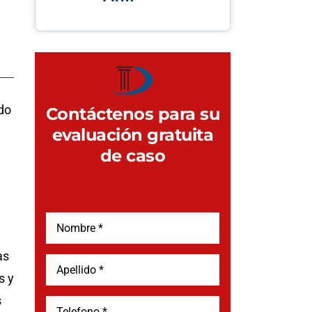
do
Contáctenos para su
evaluación gratuita
de caso
as
s y
s