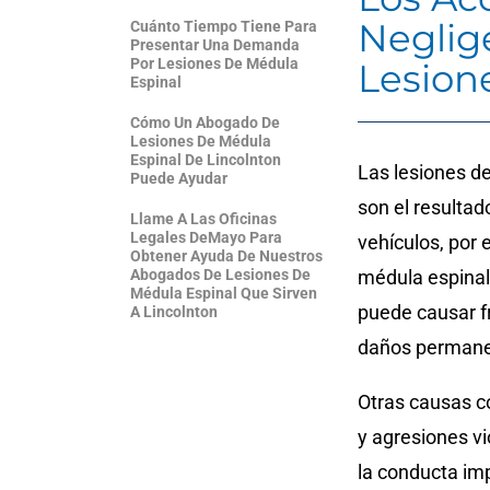
Neglig
Cuánto Tiempo Tiene Para
Presentar Una Demanda
Por Lesiones De Médula
Lesion
Espinal
Cómo Un Abogado De
Lesiones De Médula
Espinal De Lincolnton
Las lesiones d
Puede Ayudar
son el resultad
Llame A Las Oficinas
Legales DeMayo Para
vehículos, por 
Obtener Ayuda De Nuestros
Abogados De Lesiones De
médula espinal
Médula Espinal Que Sirven
puede causar fr
A Lincolnton
daños perman
Otras causas c
y agresiones v
la conducta im