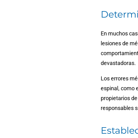
Determi
En muchos caso
lesiones de méd
comportamiento
devastadoras.
Los errores mé
espinal, como e
propietarios de
responsables si
Estable