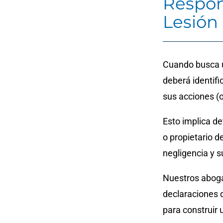
Respon
Lesión
Cuando busca u
deberá identifi
sus acciones (o
Esto implica de
o propietario d
negligencia y s
Nuestros abogad
declaraciones d
para construir 