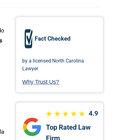
do
Fact Checked
s
by a licensed North Carolina
Lawyer
Why Trust Us?
4.9
Top Rated Law
la
Firm