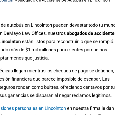
colnton
»
Abogado de Accidente De Autobús en Lincolnton
 de autobús en Lincolnton pueden devastar todo tu mun
En DeMayo Law Offices, nuestros
abogados de accidente
Lincolnton
están listos para reconstruir lo que se rompió.
do más de $1 mil millones para clientes porque nos
tar menos que justicia.
édicas llegan mientras los cheques de pago se detienen,
esión financiera que parece imposible de escapar. Las
eguros rondan como buitres, ofreciendo centavos por tu
 sus ganancias se disparan al negar reclamos legítimos.
siones personales en Lincolnton
en nuestra firma le dan 