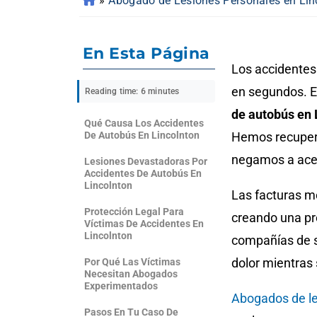
»
Abogado de Lesiones Personales en Lin
En Esta Página
Los accidentes
en segundos. 
Reading time: 6 minutes
de autobús en 
Qué Causa Los Accidentes
De Autobús En Lincolnton
Hemos recupera
negamos a acep
Lesiones Devastadoras Por
Accidentes De Autobús En
Lincolnton
Las facturas m
Protección Legal Para
creando una pr
Víctimas De Accidentes En
Lincolnton
compañías de s
dolor mientras
Por Qué Las Víctimas
Necesitan Abogados
Experimentados
Abogados de le
Pasos En Tu Caso De