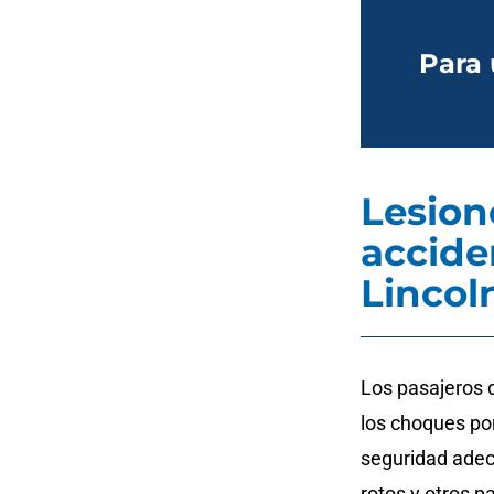
Para 
Lesion
accide
Lincol
Los pasajeros 
los choques po
seguridad adec
rotos y otros p