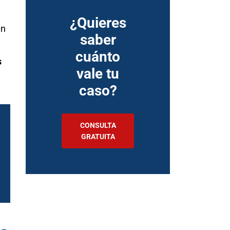
¿Quieres
en
saber
y
cuánto
s
vale tu
caso?
CONSULTA
GRATUITA