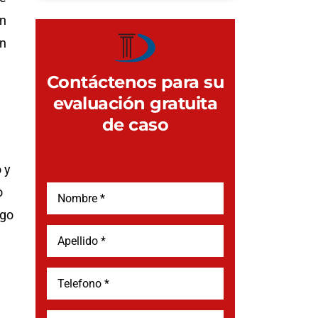
on
ón
Contáctenos para su
evaluación gratuita
de caso
 y
o
rgo