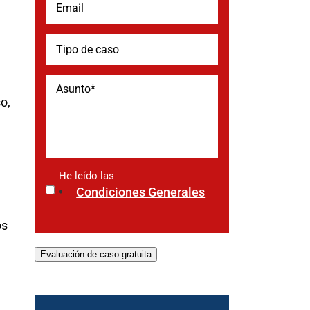
o,
He leído las
*
Condiciones Generales
os
Evaluación de caso gratuita