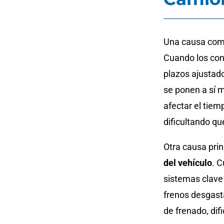
Una causa com
Cuando los con
plazos ajustad
se ponen a sí 
afectar el tiem
dificultando q
Otra causa pri
del vehículo
. 
sistemas clave 
frenos desgast
de frenado, dif