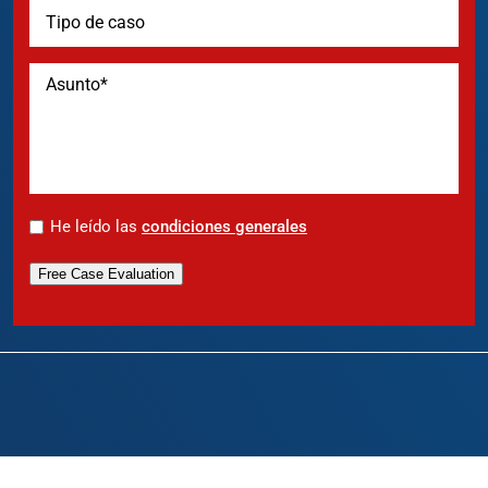
*
He leído las
condiciones generales
Free Case Evaluation