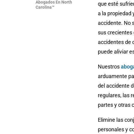
Abogados En North
que esté sufri
Carolina™
a la propiedad 
accidente. No 
sus crecientes
accidentes de 
puede aliviar e
Nuestros
aboga
arduamente par
del accidente d
regulares, las 
partes y otras 
Elimine las co
personales y c