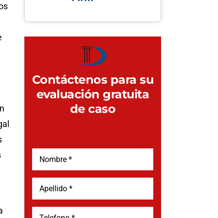
os
e
Contáctenos para su
evaluación gratuita
de caso
an
gal
s
s
a