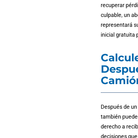
recuperar pérd
culpable, un a
representará s
inicial gratuita
Calcul
Despué
Camió
Después de un 
también puede h
derecho a reci
decisiones que 