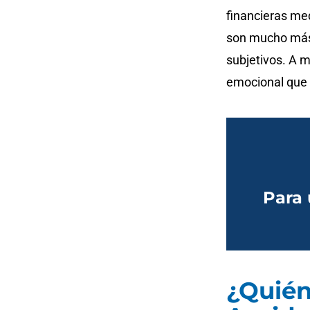
financieras me
son mucho más d
subjetivos. A m
emocional que s
Para 
¿Quién