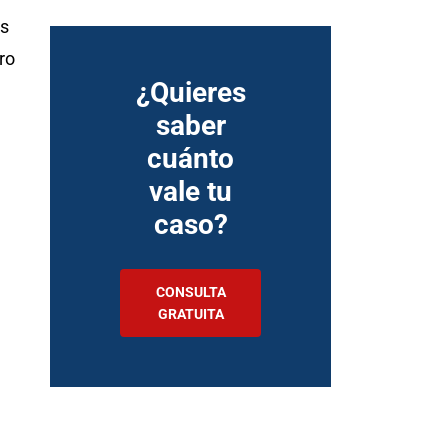
os
ro
¿Quieres
saber
cuánto
vale tu
caso?
CONSULTA
GRATUITA