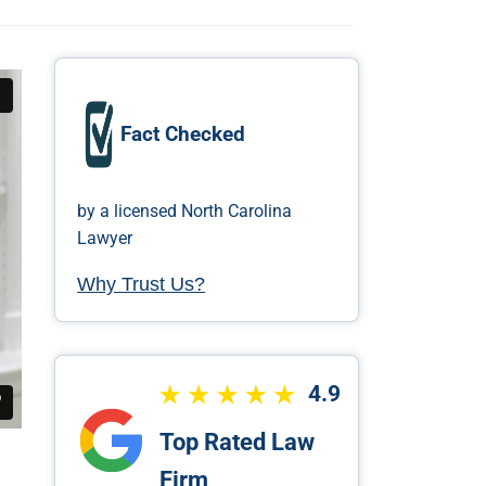
Fact Checked
by a licensed North Carolina
Lawyer
Why Trust Us?
4.9
Top Rated Law
Firm