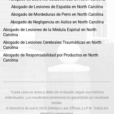
Abogado de Lesiones de Espalda en North Carolina
Abogado de Mordeduras de Perro en North Carolina
Abogado de Negligencia en Asilos en North Carolina
Abogado de Lesiones de la Médula Espinal en North
Carolina
Abogado de Lesiones Cerebrales Traumáticas en North
Carolina
Abogado de Responsabilidad por Productos en North
Carolina
*Cada caso es único y debe ser evaluado según sus méritos
individuales. Los resultados anteriores no garantizan un resultado
similar.
© Derechos de autor 2026
DeMayo Law Offices
, LLP ®. Todos los
derechos reservados.