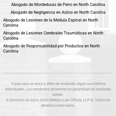
Abogado de Mordeduras de Perro en North Carolina
Abogado de Negligencia en Asilos en North Carolina
Abogado de Lesiones de la Médula Espinal en North
Carolina
Abogado de Lesiones Cerebrales Traumáticas en North
Carolina
Abogado de Responsabilidad por Productos en North
Carolina
*Cada caso es único y debe ser evaluado según sus méritos
individuales. Los resultados anteriores no garantizan un resultado
similar.
© Derechos de autor 2026
DeMayo Law Offices
, LLP ®. Todos los
derechos reservados.