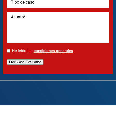
*
He leído las
condiciones generales
Free Case Evaluation